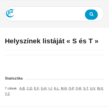
Helyszínek listáját « S és T »
Statisztika
7 cikkek :
A-B
,
C-D
,
E-F
,
G-H
,
I-J
,
K-L
,
M-N
,
O-P
,
Q-R
,
S-T
,
U-V
,
W-X
,
Y-Z
.