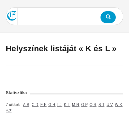
Helyszínek listáját « K és L »
Statisztika
7 cikkek :
A-B
,
C-D
,
E-F
,
G-H
,
I-J
,
K-L
,
M-N
,
O-P
,
Q-R
,
S-T
,
U-V
,
W-X
,
Y-Z
.