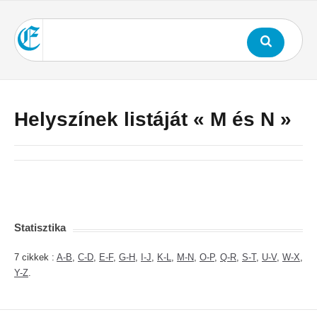
Helyszínek listáját « M és N »
Statisztika
7 cikkek :
A-B
,
C-D
,
E-F
,
G-H
,
I-J
,
K-L
,
M-N
,
O-P
,
Q-R
,
S-T
,
U-V
,
W-X
,
Y-Z
.