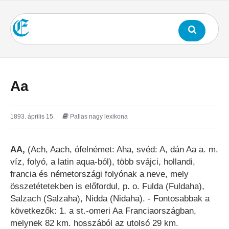
Aa
1893. április 15.
Pallas nagy lexikona
AA
,
(Ach, Aach, ófelnémet: Aha, svéd: A, dán Aa a. m.
víz, folyó, a latin aqua-ból), több svájci, hollandi,
francia és németországi folyónak a neve, mely
összetétetekben is előfordul, p. o. Fulda (Fuldaha),
Salzach (Salzaha), Nidda (Nidaha). - Fontosabbak a
következők: 1. a st.-omeri Aa Franciaországban,
melynek 82 km. hosszából az utolsó 29 km.