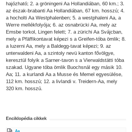
hajózható; 2. a gröningeni Aa Hollandiában, 60 km.; 3.
az észak-brabanti Aa Hollandiában, 67 km. hosszú; 4.
a hocholti Aa Westphalenben; 5. a westphaleni Aa, a
Werre mellékfolyója; 6. az osnabrücki Aa, mely az
Emsbe torkol, Lingen felett; 7. a zürichi Aa Svájcban,
mely a Pfäffikontavat képezi s a Greifen-tóba ömlik; 8.
a luzerni Aa, mely a Baldegg-tavat képezi; 9. az
unterwaldeni Aa, a szintoly nevü kanton fővölgye,
keresztül folyik a Sarner-tavon s a Vierwaldstätti tóba
szakad. Ugyane tóba ömlik Buochsnál egy másik 10.
Aa; 11. a kurlandi Aa a Musse és Memel egyesülése,
112 km. hosszú; 12. a livlandi v. Treidern-Aa, mely
320 km. hosszú.
Enciklopédia cikkek
Aa